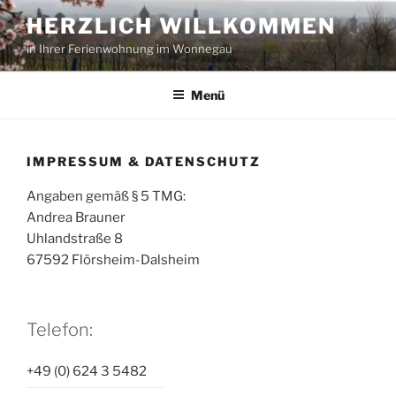
Zum
HERZLICH WILLKOMMEN
Inhalt
in Ihrer Ferienwohnung im Wonnegau
springen
Menü
IMPRESSUM & DATENSCHUTZ
Angaben gemäß § 5 TMG:
Andrea Brauner
Uhlandstraße 8
67592 Flörsheim-Dalsheim
Telefon:
+49 (0) 624 3 5482